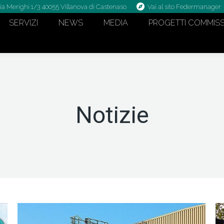
ia Merighi 1/3 40055 Villanova di Castenaso
Vai al sito Federmanager
SERVIZI
NEWS
MEDIA
PROGETTI COMMISS
Notizie