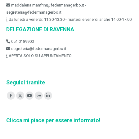
maddalena.manfrini@federmanagerbo.it -
segreteria@federmanagerbo.it
da lunedì a venerdì: 11:30-13:30 - martedì e venerdì anche 14:00-17:00
DELEGAZIONE DI RAVENNA
051 0189900
segreteria@federmanagerbo.it
APERTA SOLO SU APPUNTAMENTO
Seguici tramite
Ci puoi trovare su:
Facebook
X
YouTube
Flickr
Linkedin
page
page
page
page
page
opens
opens
opens
opens
opens
Clicca mi piace per essere informato!
in
in
in
in
in
new
new
new
new
new