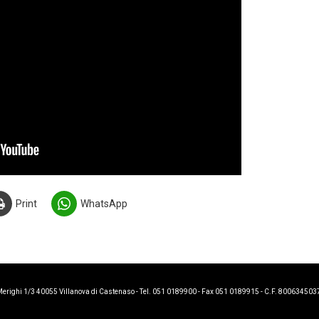
Print
WhatsApp
i 1/3 40055 Villanova di Castenaso - Tel. 051 0189900 - Fax 051 0189915 - C.F. 800634503