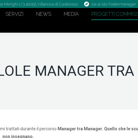
ia Merighi 1/3 40055 Villanova di Castenaso
Vai al sito Federmanager
SERVIZI
NEWS
MEDIA
PROGETTI COMMISS
LLOLE MANAGER TR
emi trattati durante il percorso
Manager tra Manager. Quello che le sc
non insegnano.