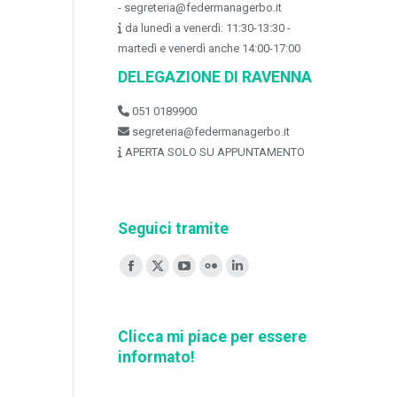
- segreteria@federmanagerbo.it
da lunedì a venerdì: 11:30-13:30 -
martedì e venerdì anche 14:00-17:00
DELEGAZIONE DI RAVENNA
051 0189900
segreteria@federmanagerbo.it
APERTA SOLO SU APPUNTAMENTO
Seguici tramite
Ci puoi trovare su:
Facebook
X
YouTube
Flickr
Linkedin
page
page
page
page
page
opens
opens
opens
opens
opens
Clicca mi piace per essere
in
in
in
in
in
informato!
new
new
new
new
new
window
window
window
window
window