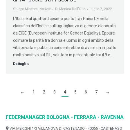
Gruppo Minerva
,
Notizie
Di
Monica Dall'Olio
Luglio 7, 2022
L’Italia è al quattordicesimo posto tra i Paesi UE nella
classifica dell’Indice sull’uguaglianza di genere elaborato
da EIGE (European Institute for Gender Equality). Eppure
colmare la parità tra donna e uomo in ogni ambito della
vita privata e pubblica consentirebbe di avere un impatto
molto positivo sul PIL, valutato in percentuale tra il 9 e…
Dettagli
←
1
2
3
4
5
6
7
→
FEDERMANAGER BOLOGNA - FERRARA - RAVENNA
VIA MERIGHI 1/3 VILLANOVA DI CASTENASO - 40055 - CASTENASO