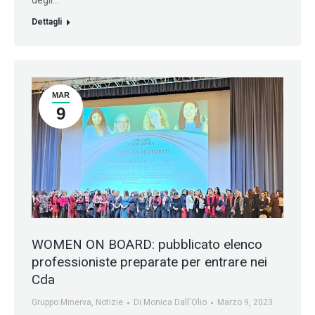
Dettagli
MAR
9
WOMEN ON BOARD: pubblicato elenco
professioniste preparate per entrare nei
Cda
Gruppo Minerva
,
Notizie
Di
Monica Dall'Olio
Marzo 9, 2023