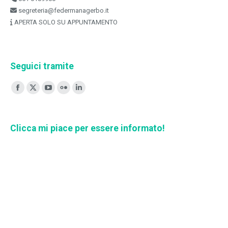
segreteria@federmanagerbo.it
APERTA SOLO SU APPUNTAMENTO
Seguici tramite
Ci puoi trovare su:
Facebook
X
YouTube
Flickr
Linkedin
page
page
page
page
page
opens
opens
opens
opens
opens
Clicca mi piace per essere informato!
in
in
in
in
in
new
new
new
new
new
window
window
window
window
window