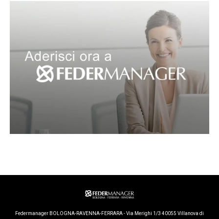
Federmanager BOLOGNA-RAVENNA-FERRARA - Via Merighi 1/3 40055 Villanova di