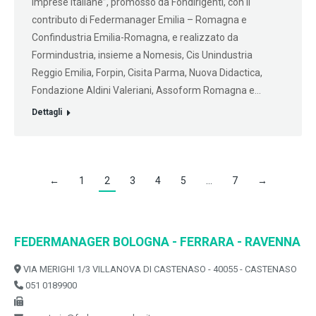
imprese italiane”, promosso da Fondirigenti, con il
contributo di Federmanager Emilia – Romagna e
Confindustria Emilia-Romagna, e realizzato da
Formindustria, insieme a Nomesis, Cis Unindustria
Reggio Emilia, Forpin, Cisita Parma, Nuova Didactica,
Fondazione Aldini Valeriani, Assoform Romagna e…
Dettagli
←
1
2
3
4
5
…
7
→
FEDERMANAGER BOLOGNA - FERRARA - RAVENNA
VIA MERIGHI 1/3 VILLANOVA DI CASTENASO - 40055 - CASTENASO
051 0189900