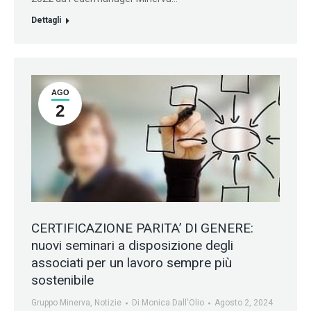
Dettagli
AGO
2
CERTIFICAZIONE PARITA’ DI GENERE:
nuovi seminari a disposizione degli
associati per un lavoro sempre più
sostenibile
Gruppo Minerva
,
Notizie
Di
Monica Dall'Olio
Agosto 2, 2024