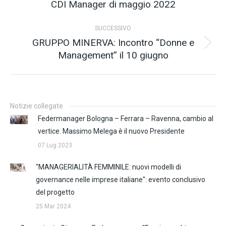
CDI Manager di maggio 2022
i
precedente:
post
SUCCESSIVO
GRUPPO MINERVA: Incontro “Donne e
Prossimo
Management” il 10 giugno
post:
Notizie collegate
Federmanager Bologna – Ferrara – Ravenna, cambio al
vertice. Massimo Melega è il nuovo Presidente
07 Lug 2023
"MANAGERIALITÀ FEMMINILE: nuovi modelli di
governance nelle imprese italiane": evento conclusivo
del progetto
25 Mar 2024