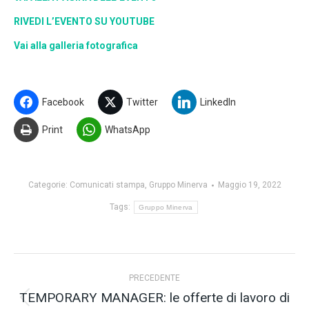
RIVEDI L’EVENTO SU YOUTUBE
Vai alla galleria fotografica
Facebook
Twitter
LinkedIn
Print
WhatsApp
Categorie:
Comunicati stampa
,
Gruppo Minerva
Maggio 19, 2022
Tags:
Gruppo Minerva
Naviga
PRECEDENTE
tra
TEMPORARY MANAGER: le offerte di lavoro di
Post