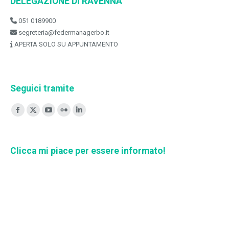
DELEGAZIONE DI RAVENNA
051 0189900
segreteria@federmanagerbo.it
APERTA SOLO SU APPUNTAMENTO
Seguici tramite
Ci puoi trovare su:
Facebook
X
YouTube
Flickr
Linkedin
page
page
page
page
page
opens
opens
opens
opens
opens
Clicca mi piace per essere informato!
in
in
in
in
in
new
new
new
new
new
window
window
window
window
window