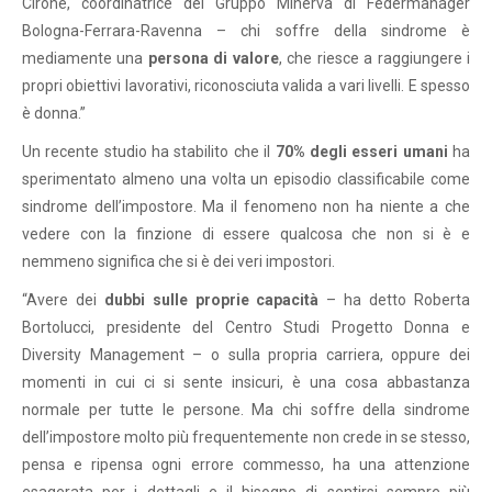
Cirone, coordinatrice del Gruppo Minerva di Federmanager
Bologna-Ferrara-Ravenna – chi soffre della sindrome è
mediamente una
persona di valore
, che riesce a raggiungere i
propri obiettivi lavorativi, riconosciuta valida a vari livelli. E spesso
è donna.”
Un recente studio ha stabilito che il
70% degli esseri umani
ha
sperimentato almeno una volta un episodio classificabile come
sindrome dell’impostore. Ma il fenomeno non ha niente a che
vedere con la finzione di essere qualcosa che non si è e
nemmeno significa che si è dei veri impostori.
“Avere dei
dubbi sulle proprie capacità
– ha detto Roberta
Bortolucci, presidente del Centro Studi Progetto Donna e
Diversity Management – o sulla propria carriera, oppure dei
momenti in cui ci si sente insicuri, è una cosa abbastanza
normale per tutte le persone. Ma chi soffre della sindrome
dell’impostore molto più frequentemente non crede in se stesso,
pensa e ripensa ogni errore commesso, ha una attenzione