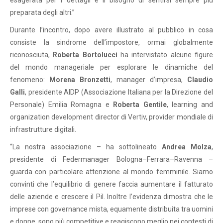
esagerata per i dettagli e il bisogno di sentirsi sempre più
preparata degli altri.”
Durante l’incontro, dopo avere illustrato al pubblico in cosa
consiste la sindrome dell’impostore, ormai globalmente
riconosciuta,
Roberta Bortolucci
ha intervistato alcune figure
del mondo manageriale per esplorare le dinamiche del
fenomeno:
Morena Bronzetti
, manager d’impresa,
Claudio
Galli
, presidente AIDP (Associazione Italiana per la Direzione del
Personale) Emilia Romagna e
Roberta Gentile
, learning and
organization development director di Vertiv, provider mondiale di
infrastrutture digitali.
“La nostra associazione – ha sottolineato
Andrea Molza
,
presidente di Federmanager Bologna–Ferrara–Ravenna –
guarda con particolare attenzione al mondo femminile. Siamo
convinti che l’equilibrio di genere faccia aumentare il fatturato
delle aziende e crescere il Pil. Inoltre l’evidenza dimostra che le
imprese con governance mista, equamente distribuita tra uomini
e donne, sono più competitive e reagiscono meglio nei contesti di