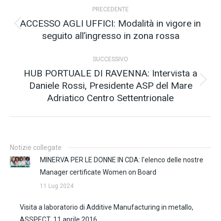
Naviga
PRECEDENTE
tra
ACCESSO AGLI UFFICI: Modalità in vigore in
Post
seguito all’ingresso in zona rossa
i
precedente:
post
SUCCESSIVO
HUB PORTUALE DI RAVENNA: Intervista a
Daniele Rossi, Presidente ASP del Mare
Prossimo
Adriatico Centro Settentrionale
post:
Notizie collegate
MINERVA PER LE DONNE IN CDA: l'elenco delle nostre
Manager certificate Women on Board
11 Lug 2024
Visita a laboratorio di Additive Manufacturing in metallo,
ASSPECT, 11 aprile 2016