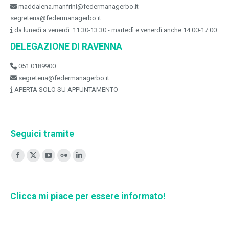
maddalena.manfrini@federmanagerbo.it -
segreteria@federmanagerbo.it
da lunedì a venerdì: 11:30-13:30 - martedì e venerdì anche 14:00-17:00
DELEGAZIONE DI RAVENNA
051 0189900
segreteria@federmanagerbo.it
APERTA SOLO SU APPUNTAMENTO
Seguici tramite
Ci puoi trovare su:
Facebook
X
YouTube
Flickr
Linkedin
page
page
page
page
page
opens
opens
opens
opens
opens
Clicca mi piace per essere informato!
in
in
in
in
in
new
new
new
new
new
window
window
window
window
window