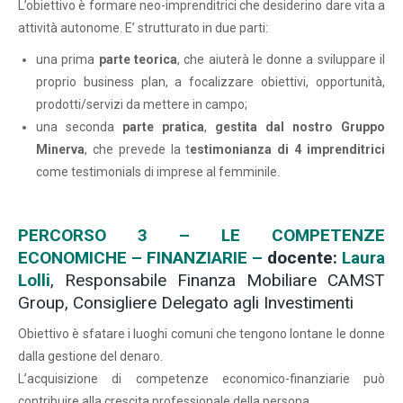
L’obiettivo è formare neo-imprenditrici che desiderino dare vita a
attività autonome. E’ strutturato in due parti:
una prima
parte teorica
, che aiuterà le donne a sviluppare il
proprio business plan, a focalizzare obiettivi, opportunità,
prodotti/servizi da mettere in campo;
una seconda
parte pratica
,
gestita dal nostro Gruppo
Minerva
, che prevede la t
estimonianza di 4 imprenditrici
come testimonials di imprese al femminile.
PERCORSO 3 – LE COMPETENZE
ECONOMICHE – FINANZIARIE –
docente:
Laura
Lolli
, Responsabile Finanza Mobiliare CAMST
Group, Consigliere Delegato agli Investimenti
Obiettivo è sfatare i luoghi comuni che tengono lontane le donne
dalla gestione del denaro.
L’acquisizione di competenze economico-finanziarie può
contribuire alla crescita professionale della persona.