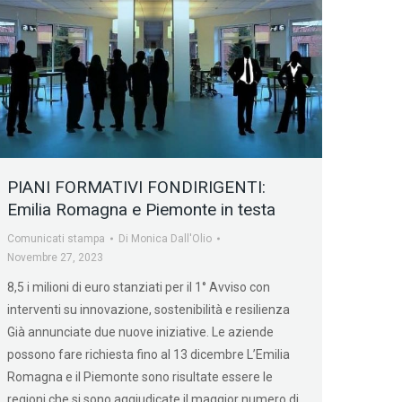
PIANI FORMATIVI FONDIRIGENTI:
Emilia Romagna e Piemonte in testa
Comunicati stampa
Di
Monica Dall'Olio
Novembre 27, 2023
8,5 i milioni di euro stanziati per il 1° Avviso con
interventi su innovazione, sostenibilità e resilienza
Già annunciate due nuove iniziative. Le aziende
possono fare richiesta fino al 13 dicembre L’Emilia
Romagna e il Piemonte sono risultate essere le
regioni che si sono aggiudicate il maggior numero di