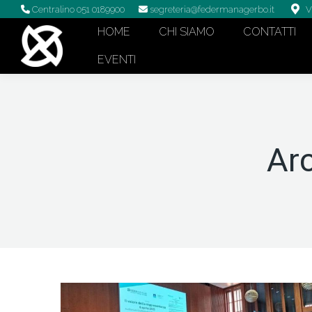
Centralino 051 0189900
segreteria@federmanagerbo.it
V
HOME
CHI SIAMO
CONTATTI
EVENTI
Arc