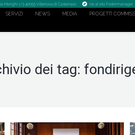
ia Merighi 1/3 40055 Villanova di Castenaso
Vai al sito Federmanager
SERVIZI
NEWS
MEDIA
PROGETTI COMMISS
hivio dei tag:
fondirig