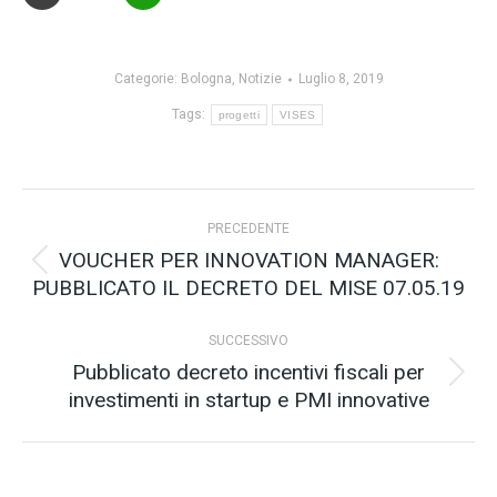
Categorie:
Bologna
,
Notizie
Luglio 8, 2019
Tags:
progetti
VISES
Naviga
PRECEDENTE
tra
VOUCHER PER INNOVATION MANAGER:
Post
PUBBLICATO IL DECRETO DEL MISE 07.05.19
i
precedente:
post
SUCCESSIVO
Pubblicato decreto incentivi fiscali per
Prossimo
investimenti in startup e PMI innovative
post: