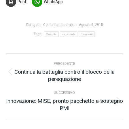
Print
WhatsApp
Categoria:
Comunicati stampa
Agosto 6, 2015
Tags:
Cuzzilla
nazionale
pensioni
Naviga
PRECEDENTE
tra
Continua la battaglia contro il blocco della
Post
perequazione
i
precedente:
post
SUCCESSIVO
Innovazione: MISE, pronto pacchetto a sostegno
Prossimo
PMI
post: