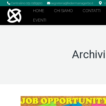
Centralino 051 0189900
segreteria@federmanagerbo.it
V
HOME
CHI SIAMO
CONTATTI
EVENTI
Archivi