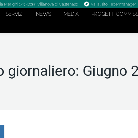
ia Merighi 1/3 40055 Villanova di Castenaso
Vai al sito Federmanager
SERVIZI
NEWS
MEDIA
PROGETTI COMMISS
o giornaliero:
Giugno 2