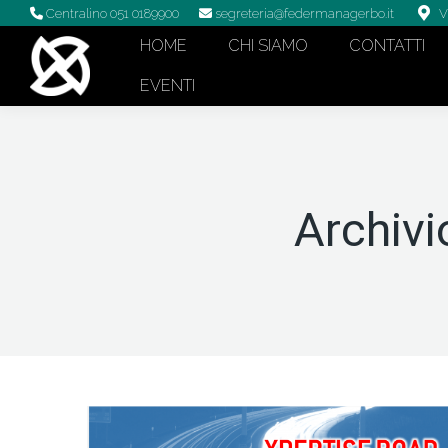
Centralino 051 0189900
segreteria@federmanagerbo.it
V
HOME
CHI SIAMO
CONTATTI
EVENTI
Archivi