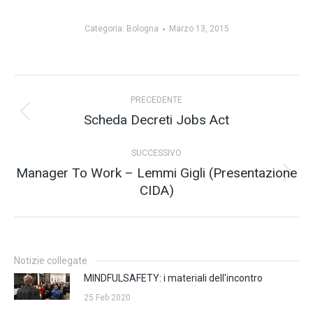
Categoria:
Bologna
Marzo 13, 2015
Naviga
PRECEDENTE
tra
Scheda Decreti Jobs Act
Post
precedente:
i
SUCCESSIVO
post
Manager To Work – Lemmi Gigli (Presentazione
Prossimo
CIDA)
post:
Notizie collegate
MINDFULSAFETY: i materiali dell'incontro
25 Feb 2020