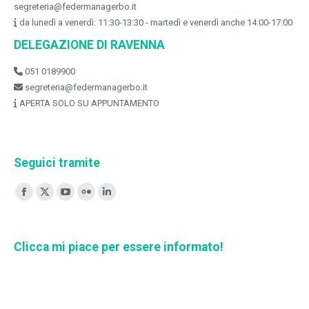
segreteria@federmanagerbo.it
da lunedì a venerdì: 11:30-13:30 - martedì e venerdì anche 14:00-17:00
DELEGAZIONE DI RAVENNA
051 0189900
segreteria@federmanagerbo.it
APERTA SOLO SU APPUNTAMENTO
Seguici tramite
Ci puoi trovare su:
Facebook
X
YouTube
Flickr
Linkedin
page
page
page
page
page
opens
opens
opens
opens
opens
Clicca mi piace per essere informato!
in
in
in
in
in
new
new
new
new
new
window
window
window
window
window