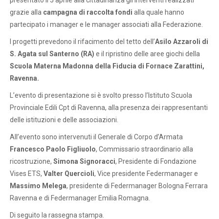
presentato il 5 aprile alla cittadinanza gli interventi realizzati
grazie alla
campagna di raccolta fondi
alla quale hanno
partecipato i manager e le manager associati alla Federazione.
I progetti prevedono il rifacimento del tetto dell’
Asilo Azzaroli di
S. Agata sul Santerno (RA)
e il ripristino delle aree giochi della
Scuola Materna Madonna della Fiducia di Fornace Zarattini,
Ravenna.
L’evento di presentazione si è svolto presso l’Istituto Scuola
Provinciale Edili Cpt di Ravenna, alla presenza dei rappresentanti
delle istituzioni e delle associazioni.
All’evento sono intervenuti il Generale di Corpo d’Armata
Francesco Paolo Figliuolo
, Commissario straordinario alla
ricostruzione,
Simona Signoracci
, Presidente di Fondazione
Vises ETS,
Valter Quercioli
, Vice presidente Federmanager e
Massimo Melega
, presidente di Federmanager Bologna Ferrara
Ravenna e di Federmanager Emilia Romagna.
Di seguito la rassegna stampa.