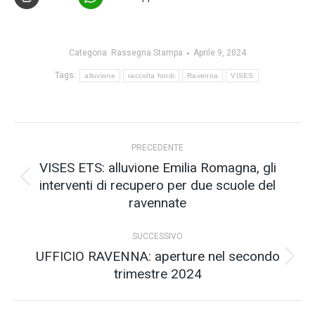
Categoria:
Rassegna Stampa
Aprile 9, 2024
Tags:
alluvione
raccolta fondi
Ravenna
VISES
Naviga
PRECEDENTE
tra
VISES ETS: alluvione Emilia Romagna, gli
interventi di recupero per due scuole del
Post
i
ravennate
precedente:
post
SUCCESSIVO
UFFICIO RAVENNA: aperture nel secondo
Prossimo
trimestre 2024
post: