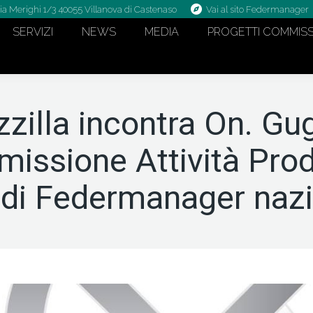
ia Merighi 1/3 40055 Villanova di Castenaso
Vai al sito Federmanager
SERVIZI
NEWS
MEDIA
PROGETTI COMMISS
zilla incontra On. Gug
issione Attività Pro
di Federmanager naz