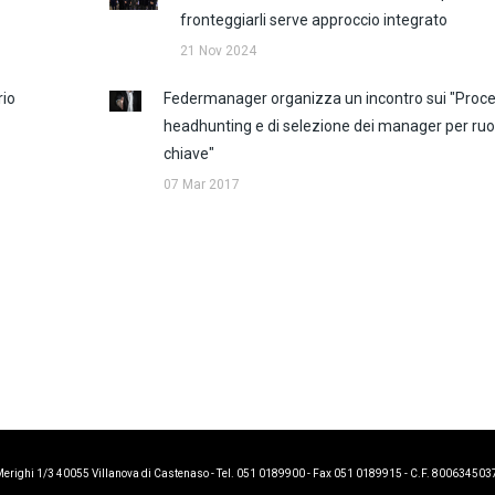
fronteggiarli serve approccio integrato
21 Nov 2024
rio
Federmanager organizza un incontro sui "Proces
headhunting e di selezione dei manager per ruol
chiave"
07 Mar 2017
i 1/3 40055 Villanova di Castenaso - Tel. 051 0189900 - Fax 051 0189915 - C.F. 800634503