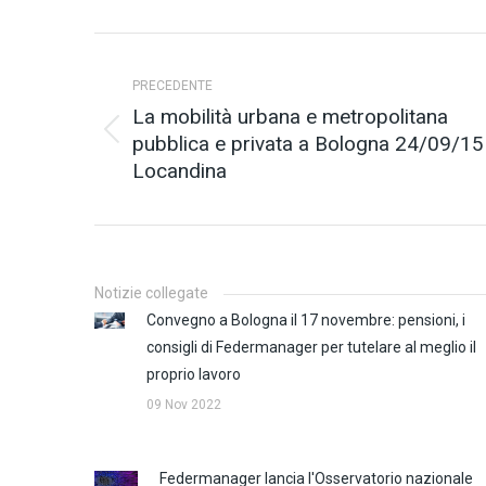
Naviga
PRECEDENTE
tra
La mobilità urbana e metropolitana
i
pubblica e privata a Bologna 24/09/15
Post
Locandina
precedente:
post
Notizie collegate
Convegno a Bologna il 17 novembre: pensioni, i
consigli di Federmanager per tutelare al meglio il
proprio lavoro
09 Nov 2022
Federmanager lancia l'Osservatorio nazionale