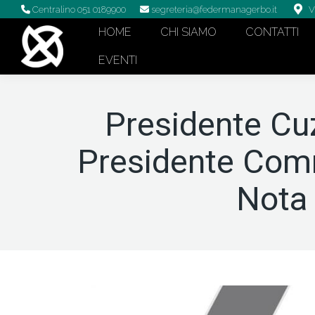
Centralino 051 0189900
segreteria@federmanagerbo.it
V
HOME
CHI SIAMO
CONTATTI
EVENTI
Presidente Cuz
Presidente Comm
Nota 