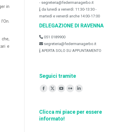
- segreteria@federmanagerbo.it
er in
da lunedì a venerdì: 11:30-13:30 -
martedì e venerdì anche 14:00-17:00
 l’On.
DELEGAZIONE DI RAVENNA
051 0189900
i che,
segreteria@federmanagerbo.it
tari e
APERTA SOLO SU APPUNTAMENTO
Seguici tramite
Ci puoi trovare su:
Facebook
X
YouTube
Flickr
Linkedin
page
page
page
page
page
opens
opens
opens
opens
opens
Clicca mi piace per essere
in
in
in
in
in
informato!
new
new
new
new
new
window
window
window
window
window