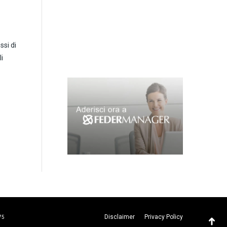
si di
i
Disclaimer
Privacy Policy
75