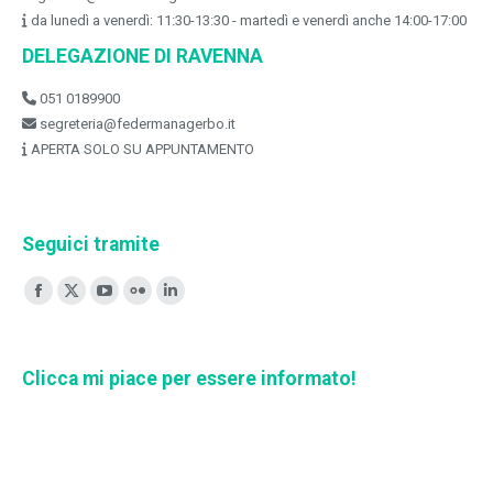
da lunedì a venerdì: 11:30-13:30 - martedì e venerdì anche 14:00-17:00
DELEGAZIONE DI RAVENNA
051 0189900
segreteria@federmanagerbo.it
APERTA SOLO SU APPUNTAMENTO
Seguici tramite
Ci puoi trovare su:
Facebook
X
YouTube
Flickr
Linkedin
page
page
page
page
page
opens
opens
opens
opens
opens
Clicca mi piace per essere informato!
in
in
in
in
in
new
new
new
new
new
window
window
window
window
window