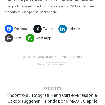
prenotazione, per adulti, dedicato al famoso insaccato che ha reso
Bologna famosa nel mondo, apprezzato sino al XVIII secolo come
prodotto di lusso per “spuntini eleganti”.
Facebook
Twitter
LinkedIn
Print
WhatsApp
Categorie:
Bologna
,
Notizie
Marzo 30, 2016
Tags:
vita associativa
Naviga
PRECEDENTE
tra
Incontro su fotografi Henri Cartier-Bresson e
Post
Jakob Tuggener – Fondazione MAST, 6 aprile
precedente: