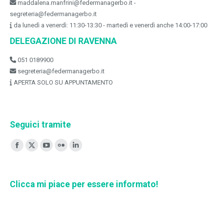
maddalena.manfrini@federmanagerbo.it -
segreteria@federmanagerbo.it
da lunedì a venerdì: 11:30-13:30 - martedì e venerdì anche 14:00-17:00
DELEGAZIONE DI RAVENNA
051 0189900
segreteria@federmanagerbo.it
APERTA SOLO SU APPUNTAMENTO
Seguici tramite
Ci puoi trovare su:
Facebook
X
YouTube
Flickr
Linkedin
page
page
page
page
page
opens
opens
opens
opens
opens
Clicca mi piace per essere informato!
in
in
in
in
in
new
new
new
new
new
window
window
window
window
window