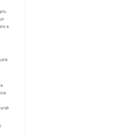
gno,
 un
ire a
guirà
ia
tica
urali
i