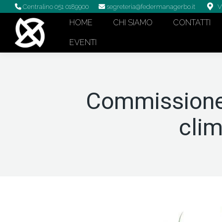
Centralino 051 0189900
segreteria@federmanagerbo.it
V
HOME
CHI SIAMO
CONTATTI
EVENTI
Commissione
clim