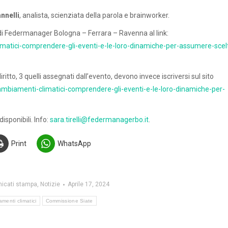
nnelli
, analista, scienziata della parola e brainworker.
 di Federmanager Bologna – Ferrara – Ravenna al link:
matici-comprendere-gli-eventi-e-le-loro-dinamiche-per-assumere-scel
ritto, 3 quelli assegnati dall’evento, devono invece iscriversi sul sito
mbiamenti-climatici-comprendere-gli-eventi-e-le-loro-dinamiche-per-
isponibili. Info:
sara.tirelli@federmanagerbo.it
.
Print
WhatsApp
icati stampa
,
Notizie
Aprile 17, 2024
menti climatici
Commissione Siate