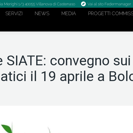
ia Merighi 1/3 40055 Villanova di Castenaso
Vai al sito Federmanager
SERVIZI
NEWS
MEDIA
PROGETTI COMMISS
 SIATE: convegno sui
atici il 19 aprile a Bo