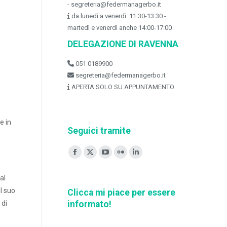
- segreteria@federmanagerbo.it
da lunedì a venerdì: 11:30-13:30 -
martedì e venerdì anche 14:00-17:00
DELEGAZIONE DI RAVENNA
051 0189900
segreteria@federmanagerbo.it
APERTA SOLO SU APPUNTAMENTO
e in
Seguici tramite
Ci puoi trovare su:
Facebook
X
YouTube
Flickr
Linkedin
page
page
page
page
page
al
opens
opens
opens
opens
opens
il suo
Clicca mi piace per essere
in
in
in
in
in
informato!
 di
new
new
new
new
new
window
window
window
window
window