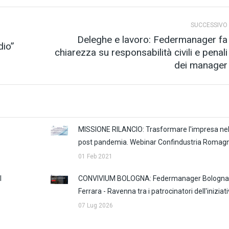
SUCCESSIVO
Deleghe e lavoro: Federmanager fa
dio”
chiarezza su responsabilità civili e penali
Prossimo
dei manager
post:
MISSIONE RILANCIO: Trasformare l'impresa ne
post pandemia. Webinar Confindustria Romag
01 Feb 2021
I
CONVIVIUM BOLOGNA: Federmanager Bologna
Ferrara - Ravenna tra i patrocinatori dell'iniziat
07 Lug 2026