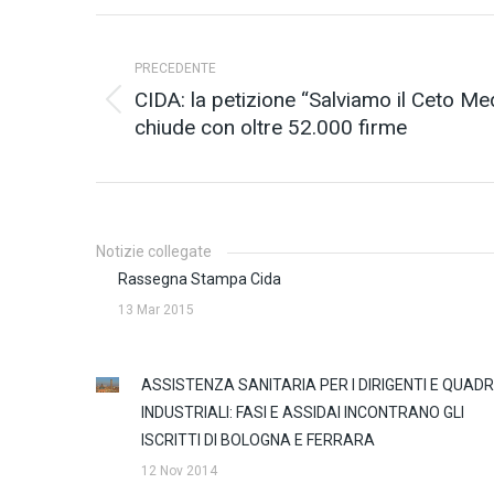
Naviga
PRECEDENTE
tra
CIDA: la petizione “Salviamo il Ceto Me
Post
i
chiude con oltre 52.000 firme
precedente:
post
Notizie collegate
Rassegna Stampa Cida
13 Mar 2015
ASSISTENZA SANITARIA PER I DIRIGENTI E QUADR
INDUSTRIALI: FASI E ASSIDAI INCONTRANO GLI
ISCRITTI DI BOLOGNA E FERRARA
12 Nov 2014