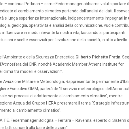
rile – continua Pettinari – come Federmanager abbiamo voluto portare il
cato al cambiamento climatico partendo dall’analisi dei dati. Il conve
alità e lunga esperienza internazionale, indipendentemente impegnati in
logia, geologia, operatività e analisi della comunicazione, vuole contribu
 influenzare in modo rilevante la nostra vita, lasciando ai partecipanti
ioni e scelte essenziali per l’evoluzione della società, in atto a livello
 dell’Ambiente e della Sicurezza Energetica
Gilberto Pichetto Fratin
. Se
dell’Atmosfera del CNR, nonchè Academic Member Athens Institute for
l clima tra modelli e osservazioni”.
ale Aviazione Militare e Meteorologia, Rappresentante permanente d’Ital
iere Esecutivo OMM, parlerà de “Il servizio meteorologico dell’Aeronau
azionale nei processi di adattamento al cambiamento climatico”, mentre
zione Acqua del Gruppo HERA presenterà il tema “Strategie infrastrutt
ttamento al cambiamento climatico”.
.A.T.E. Federmanager Bologna – Ferrara – Ravenna, esperto di Sistemi d
e fatti concreti alla base delle azioni”.