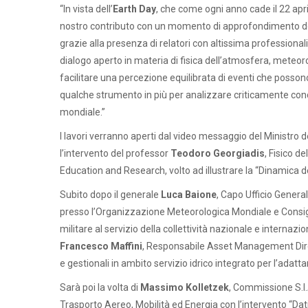
“In vista dell’
Earth Day
, che come ogni anno cade il 22 ap
nostro contributo con un momento di approfondimento dedi
grazie alla presenza di relatori con altissima profession
dialogo aperto in materia di fisica dell’atmosfera, meteoro
facilitare una percezione equilibrata di eventi che possono
qualche strumento in più per analizzare criticamente conclus
mondiale.”
I lavori verranno aperti dal video messaggio del Ministro
l’intervento del professor
Teodoro Georgiadis
, Fisico 
Education and Research, volto ad illustrare la “Dinamica de
Subito dopo il generale
Luca Baione
, Capo Ufficio Gener
presso l’Organizzazione Meteorologica Mondiale e Consigl
militare al servizio della collettività nazionale e intern
Francesco Maffini
, Responsabile Asset Management Dire
e gestionali in ambito servizio idrico integrato per l’ada
Sarà poi la volta di
Massimo Kolletzek
, Commissione S.I
Trasporto Aereo, Mobilità ed Energia con l’intervento “Dati 