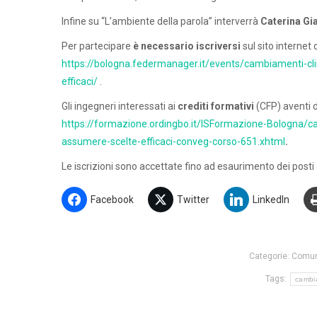
Infine su “L’ambiente della parola” interverrà
Caterina Gia
Per partecipare
è necessario iscriversi
sul sito internet
https://bologna.federmanager.it/events/cambiamenti-cli
efficaci/
.
Gli ingegneri interessati ai
crediti formativi
(CFP) aventi di
https://formazione.ordingbo.it/ISFormazione-Bologna/ca
assumere-scelte-efficaci-conveg-corso-651.xhtml
.
Le iscrizioni sono accettate fino ad esaurimento dei posti d
Facebook
Twitter
LinkedIn
Categorie:
Comun
Tags:
cambia