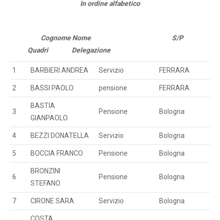
In ordine alfabetico
Cognome Nome S/P
Quadri Delegazione
1
BARBIERI ANDREA
Servizio
FERRARA
2
BASSI PAOLO
pensione
FERRARA
BASTIA
3
Pensione
Bologna
GIANPAOLO
4
BEZZI DONATELLA
Servizio
Bologna
5
BOCCIA FRANCO
Pensione
Bologna
BRONZINI
6
Pensione
Bologna
STEFANO
7
CIRONE SARA
Servizio
Bologna
COSTA