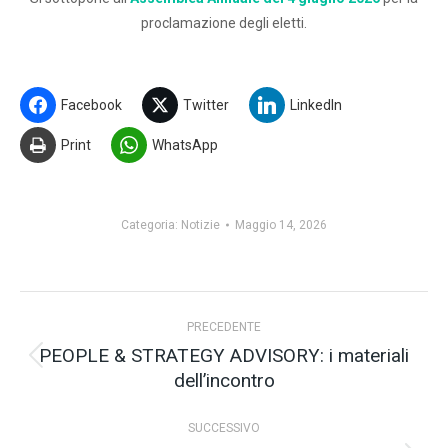
proclamazione degli eletti.
Facebook
Twitter
LinkedIn
Print
WhatsApp
Categoria:
Notizie
Maggio 14, 2026
Naviga
PRECEDENTE
tra
PEOPLE & STRATEGY ADVISORY: i materiali
Post
dell’incontro
i
precedente:
post
SUCCESSIVO