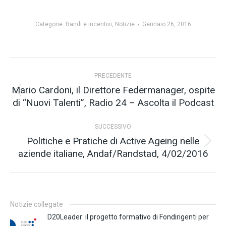
Categorie:
Bandi e incentivi
,
Notizie
Gennaio 26, 2016
Naviga
PRECEDENTE
tra
Mario Cardoni, il Direttore Federmanager, ospite
Post
di “Nuovi Talenti”, Radio 24 – Ascolta il Podcast
i
precedente:
post
SUCCESSIVO
Politiche e Pratiche di Active Ageing nelle
Prossimo
aziende italiane, Andaf/Randstad, 4/02/2016
post:
Notizie collegate
D20Leader: il progetto formativo di Fondirigenti per