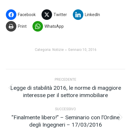
Facebook
Twitter
LinkedIn
Print
WhatsApp
Categoria:
Notizie
Gennaio 10, 2016
Naviga
PRECEDENTE
tra
Legge di stabilità 2016, le norme di maggiore
Post
interesse per il settore immobiliare
i
precedente:
post
SUCCESSIVO
“Finalmente libero!” – Seminario con l’Ordine
Prossimo
degli Ingegneri – 17/03/2016
post: