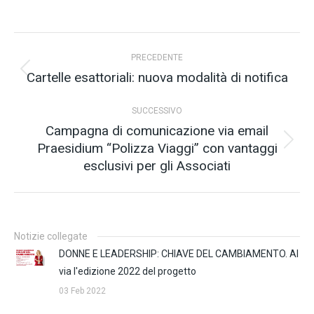
Naviga
PRECEDENTE
tra
Cartelle esattoriali: nuova modalità di notifica
Post
precedente:
i
SUCCESSIVO
post
Campagna di comunicazione via email
Praesidium “Polizza Viaggi” con vantaggi
Prossimo
esclusivi per gli Associati
post:
Notizie collegate
DONNE E LEADERSHIP: CHIAVE DEL CAMBIAMENTO. Al
via l'edizione 2022 del progetto
03 Feb 2022